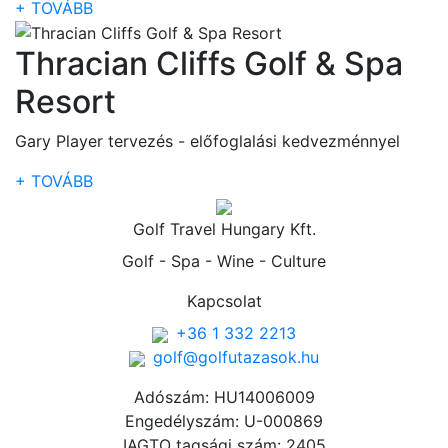
+ TOVÁBB
Thracian Cliffs Golf & Spa
Resort
Gary Player tervezés - előfoglalási kedvezménnyel
+ TOVÁBB
Golf Travel Hungary Kft.
Golf - Spa - Wine - Culture
Kapcsolat
+36 1 332 2213
golf@golfutazasok.hu
Adószám: HU14006009
Engedélyszám: U-000869
IAGTO tagsági szám: 2405