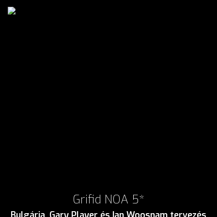
Grifid NOA 5*
Bulgária, Gary Player és Ian Woosnam tervezés