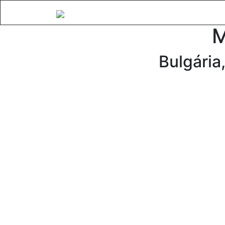
Fő
M
Bulgária