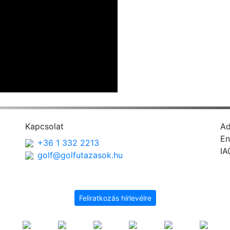
Kapcsolat
A
En
+36 1 332 2213
IA
golf@golfutazasok.hu
Feliratkozás hírlevélre