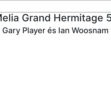
oldal
Desztinációk
Csoportos utazások
Versenyek
Lu
elia Grand Hermitage 
, Gary Player és Ian Woosnam