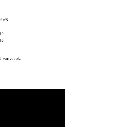
 €/fő
fő
fő
 érvényesek.