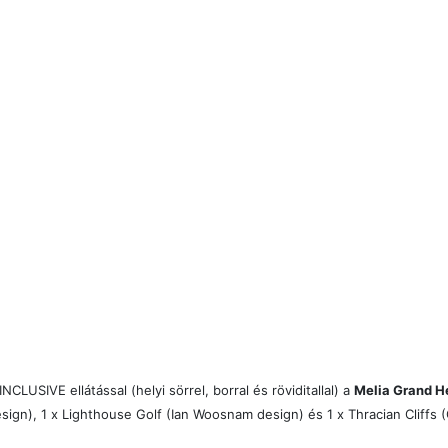
LUSIVE ellátással (helyi sörrel, borral és röviditallal) a
Melia Grand H
ign), 1 x Lighthouse Golf (Ian Woosnam design) és 1 x Thracian Cliffs (