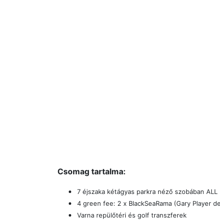
Csomag tartalma:
7 éjszaka kétágyas parkra néző szobában ALL INC
4 green fee: 2 x BlackSeaRama (Gary Player des
Varna repülőtéri és golf transzferek