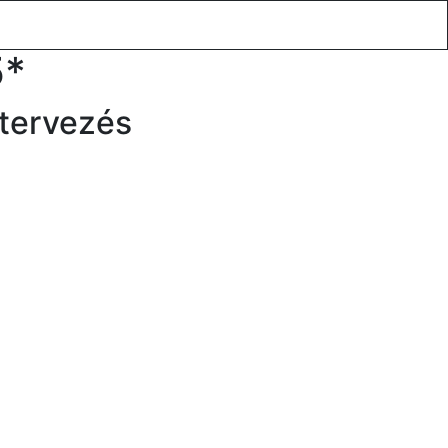
xus utazások
Blog
Ajánlatkérés
Rólunk
5*
 tervezés