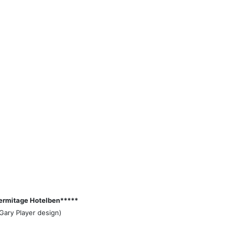
ermitage Hotelben
*****
Gary Player design)