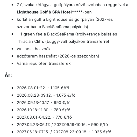
7 éjszaka kétágyas golfpályára néző szobában reggelivel a
Lighthouse Golf & SPA Hotel*****
-ben
korlátlan golf a Lighthouse és golfpályán
(2027-es
szezonban a BlackSeaRama pályán is)
1-1 green fee a BlackSeaRama (trolly+range balls) és
Thracian Cliffs (buggy-val) pályákon transzferrel
wellness használat
edzőterem használat (2026-os szezonban)
Várna repülőtéri transzferek
Ár:
2026.08.01-22. - 1.105 €/fő
2026.08.23-09.12. - 1.075 €/fő
2026.09.13-10.17. - 990 €/fő
2026.10.18-11.30. - 780 €/fő
2027.03.01-04.22. - 770
€/fő
2027.04.23-06.17. / 2027.09.19-10.16. - 990
€/fő
2027.06.18-07.15. / 2027.08.23-09.18. - 1.025
€/fő