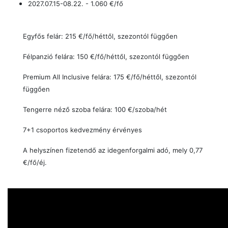
2027.07.15-08.22. - 1.060
€/fő
Egyfős felár: 215 €/fő/héttől, szezontól függően
Félpanzió felára: 150 €/fő/héttől, szezontól függően
Premium All Inclusive felára
: 175
€/fő/héttől, szezontól
függően
Tengerre néző szoba felára:
100 €/szoba/hét
7+1 csoportos kedvezmény érvényes
A helyszínen fizetendő az idegenforgalmi adó, mely 0,77
€/fő/éj.