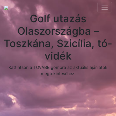
Golf utazás
Olaszországba –
Toszkána, Szicília, tó-
vidék
Kattintson a TOVÁBB gombra az aktuális ajánlatok
megtekintéséhez.