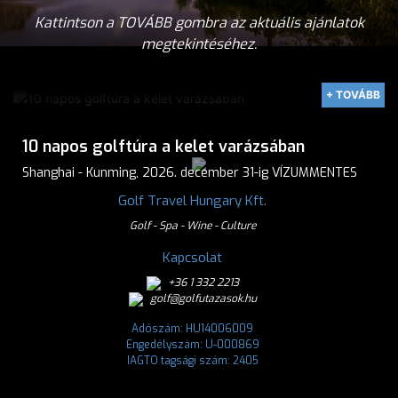
Kattintson a TOVÁBB gombra az aktuális ajánlatok
megtekintéséhez.
+ TOVÁBB
10 napos golftúra a kelet varázsában
Shanghai - Kunming, 2026. december 31-ig VÍZUMMENTES
Golf Travel Hungary Kft.
Golf - Spa - Wine - Culture
Kapcsolat
+36 1 332 2213
golf@golfutazasok.hu
Adószám: HU14006009
Engedélyszám: U-000869
IAGTO tagsági szám: 2405