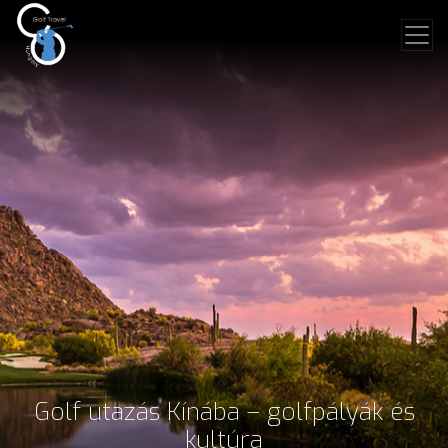
Golf utazás Kínába – golfpályák és
kultúra