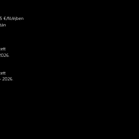
5 €/fő/éjben
tán
ett
 2026.
ett
 - 2026.