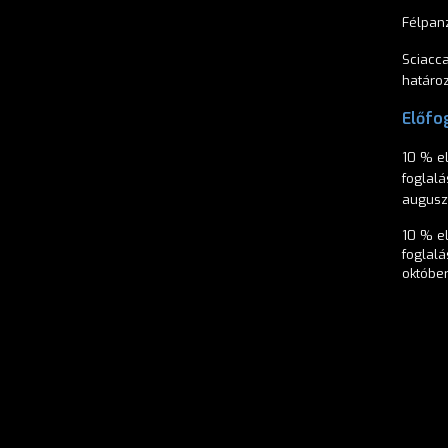
Félpanz
Sciacca
határoz
Előfog
10 % e
foglalá
auguszt
10 % e
foglalá
október