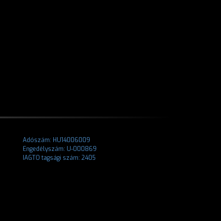
Adószám: HU14006009
Engedélyszám: U-000869
IAGTO tagsági szám: 2405