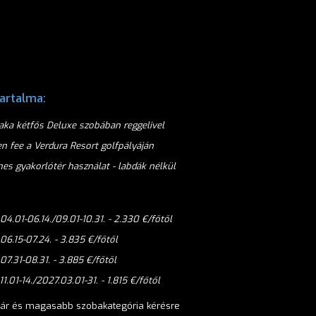
artalma:
zaka kétfős Deluxe szobában reggelivel
en fee a Verdura Resort golfpályáján
nes gyakorlótér használat - labdák nélkül
04.01-06.14./09.01-10.31. - 2.330 €/főtől
06.15-07.24. - 3.835 €/főtől
07.31-08.31. - 3.885 €/főtől
1.01-14./
2027.03.01-31.
- 1.815
€/főtől
 ár és magasabb szobakategória kérésre