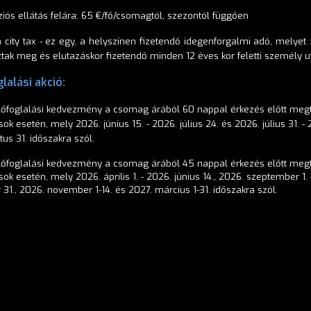
iós ellátás felára: 65 €/fő/csomagtól, szezontól függően
 city tax - ez egy, a helyszínen fizetendő idegenforgalmi adó, melyet 
tak meg és elutazáskor fizetendő minden 12 éves kor feletti személy u
lalási akció:
lőfoglalási kedvezmény a csomag árából 60 nappal érkezés előtt megt
sok esetén, mely 2026. június 15. - 2026. július 24. és 2026. július 31. -
us 31. időszakra szól.
lőfoglalási kedvezmény a csomag árából 45 nappal érkezés előtt megt
sok esetén, mely 2026. április 1. - 2026. június 14., 2026. szeptember 1.
 31., 2026. november 1-14. és 2027. március 1-31. időszakra szól.