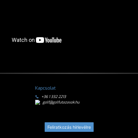
Kapcsolat
+36 1 332 2213
golf@golfutazasok.hu
Feliratkozás hírlevélre