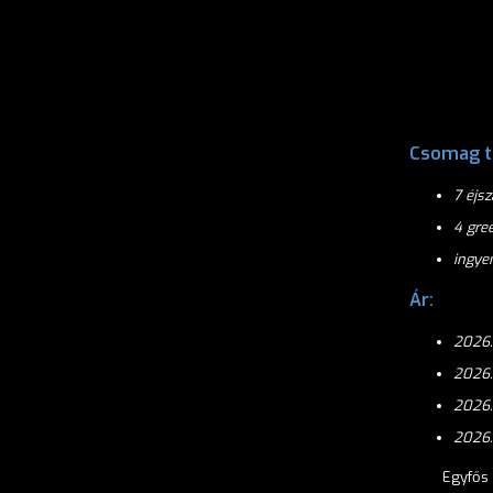
Csomag t
7 éjs
4 gre
ingye
Ár:
2026.
2026.
2026.
2026.1
Egyfős