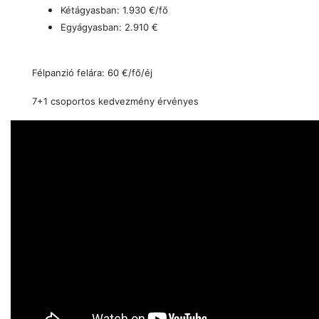
Kétágyasban: 1.930 €/fő
Egyágyasban: 2.910 €
Félpanzió felára: 60 €/fő/éj
7+1 csoportos kedvezmény érvényes