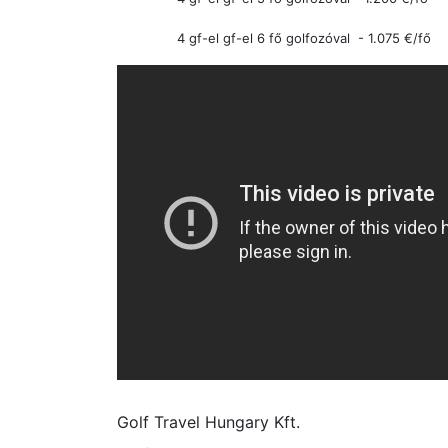
4 gf-el
gf-el 6 fő golfozóval
- 1.075
€/fő
Golf Travel Hungary Kft.