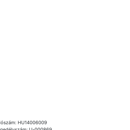
dószám: HU14006009
gedélyszám: U-000869