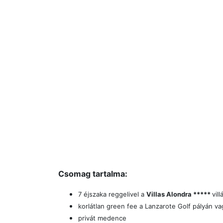
Csomag tartalma:
7 éjszaka reggelivel
a
Villas Alondra *****
vill
korlátlan green fee a Lanzarote Golf pályán v
privát medence