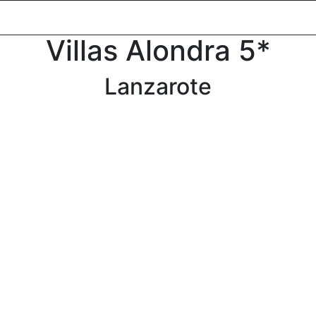
oldal
Desztinációk
Csoportos utazások
Versenyek
Lu
Villas Alondra 5*
Lanzarote