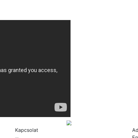
Kapcsolat
A
En