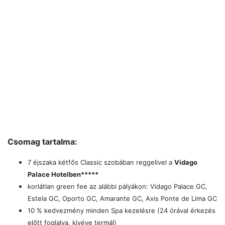
Csomag tartalma:
7 éjszaka kétfős Classic szobában reggelivel a
Vidago
Palace Hotelben*****
korlátlan green fee az alábbi pályákon:
Vidago Palace GC,
Estela GC, Oporto GC, Amarante GC,
Axis Ponte de Lima GC
10 % kedvezmény minden Spa kezelésre (24 órával érkezés
előtt foglalva, kivéve termál)