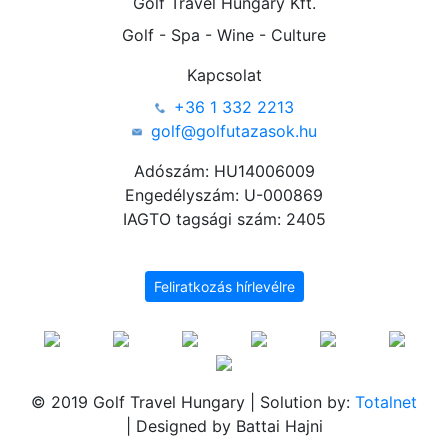
Golf Travel Hungary Kft.
Golf - Spa - Wine - Culture
Kapcsolat
+36 1 332 2213
golf@golfutazasok.hu
Adószám: HU14006009
Engedélyszám: U-000869
IAGTO tagsági szám: 2405
Feliratkozás hírlevélre
© 2019 Golf Travel Hungary | Solution by:
Totalnet
| Designed by Battai Hajni