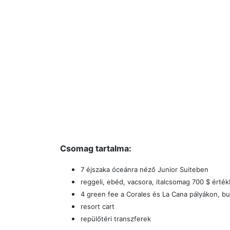
Csomag tartalma:
7 éjszaka óceánra néző Junior Suiteben
reggeli, ebéd, vacsora, italcsomag 700 $ érté
4 green fee a Corales és La Cana pályákon, b
resort cart
repülőtéri transzferek