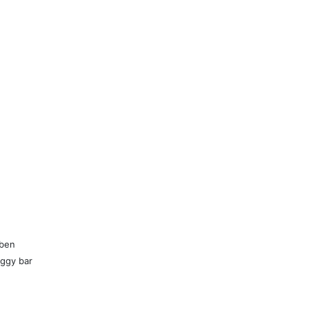
kben
uggy bar