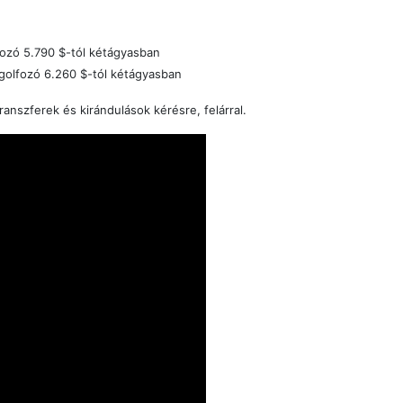
fozó
5.790 $-tól kétágyasban
 golfozó
6.260 $-tól kétágyasban
anszferek és kirándulások kérésre, felárral.