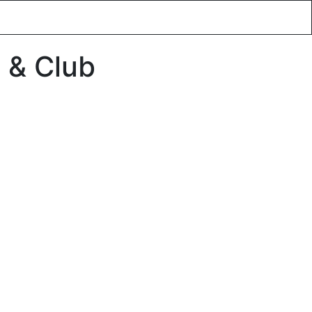
xus utazások
Blog
Ajánlatkérés
Rólunk
 & Club