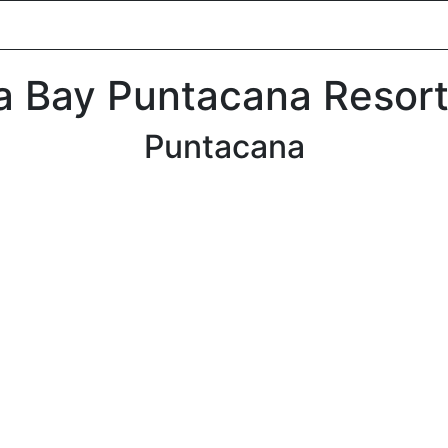
oldal
Desztinációk
Csoportos utazások
Versenyek
Lu
a Bay Puntacana Resort
Puntacana