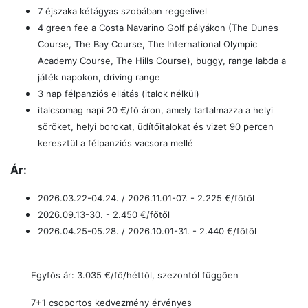
7 éjszaka kétágyas szobában reggelivel
4 green fee a
Costa Navarino Golf pályákon
(
The Dunes
Course, The Bay Course, The International Olympic
Academy Course, The Hills Course
)
,
buggy, range labda a
játék napokon, driving range
3 nap félpanziós ellátás (italok nélkül)
italcsomag napi 20 €/fő áron, amely tartalmazza a helyi
söröket, helyi borokat, üdítőitalokat és vizet 90 percen
keresztül a félpanziós vacsora mellé
Ár:
2026.03.22-04.24. / 2026.11.01-07. - 2.225
€/főtől
2026.09.13-30. - 2.450
€/főtől
2026.04.25-05.28. / 2026.10.01-31. - 2.440
€/főtől
Egyfős ár: 3.035 €/fő/héttől, szezontól függően
7+1 csoportos kedvezmény érvényes