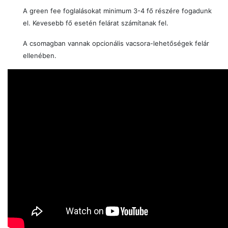
A green fee foglalásokat minimum 3-4 fő részére fogadunk
el. Kevesebb fő esetén felárat számítanak fel.
A csomagban vannak opcionális vacsora-lehetőségek felár
ellenében.