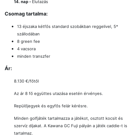
14. nap
-
Elutazás
Csomag tartalma:
13 éjszaka kétfős standard szobákban reggelivel, 5*
szállodában
8 green fee
4 vacsora
minden transzfer
Ár:
8.130 €/főtől
Az ár 8 fő együttes utazása esetén érvényes.
Repülőjegyek és egyfős felár kérésre.
Minden golfjáték tartalmazza a játékot, osztott kocsit és
szervíz díjakat. A Kawana GC Fuji pályán a játék caddie-t is
tartalmaz.