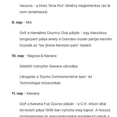
Vacsora -
a híres "Ama Hut" élmény megismerése (az ár
nem tartalmazza)
9. nap
- Mie
Golf a Hamajima Country Club pályán - egy klasszikus
tengerparti pálya amely a Csendes-óceán partjai mentén
húzódik az "Ise Shima Nemzeti park" mellett.
10. nap
- Nagoya & Kawana
Délelőtt t
ranszfer Kawana városába
Látogatás a Toyota Commemorative Ipari- és
Technológiai múzeumban
11. nap
- Kawana
Golf a Kawana Fuji Course pályán - a C.H. Alison által
tervezett pálya 1936-ban nyitotta meg kapuit. A hosszú
történelemmel és hagyományokkal rendelkező pályát a