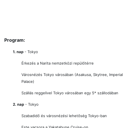
Program:
1. nap
- Tokyo
Érkezés a Narita nemzetközi repülőtérre
Városnézés Tokyo városában (Asakusa, Skytree, Imperial
Palace)
Szállás reggelivel Tokyo városában egy 5* szállodában
2. nap
- Tokyo
Szabadidő és városnézési lehetőség Tokyo-ban
Este vacsora a Yakatabune Cruise-on