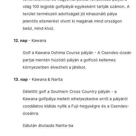
világ 100 legjobb golfpályái egyikeként tartják számon. A
terület természeti adottságait jól kihasználó pálya
jelentős elismerést vívott ki magának mind országon
belül, mind kívül.
12. nap
- Kawana
Golf a Kawana Oshima Course pályán - A Csendes-óceán
partjai mentén húzódó pályán a golfozó kellemes
környezetben élvezheti a játékot.
13. nap
- Kawana & Narita
Délelőtt golf a Southern Cross Country pályán - a
Kawana golfpálya mellett elhelyezkedve erről a pályáról
csodálatos kilátás nyílik a Fuji-hegységre és a Csendes-
óceánra.
Dálután átutazás Narita-ba