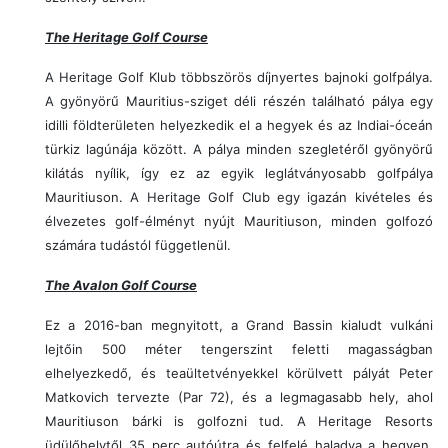
The Heritage Golf Course
A Heritage Golf Klub többszörös díjnyertes bajnoki golfpálya.
A gyönyörű Mauritius-sziget déli részén található pálya egy
idilli földterületen helyezkedik el a hegyek és az Indiai-óceán
türkiz lagúnája között. A pálya minden szegletéről gyönyörű
kilátás nyílik, így ez az egyik leglátványosabb golfpálya
Mauritiuson. A Heritage Golf Club egy igazán kivételes és
élvezetes golf-élményt nyújt Mauritiuson, minden golfozó
számára tudástól függetlenül.
The Avalon Golf Course
Ez a 2016-ban megnyitott, a Grand Bassin kialudt vulkáni
lejtőin 500 méter tengerszint feletti magasságban
elhelyezkedő, és teaültetvényekkel körülvett pályát Peter
Matkovich tervezte (Par 72), és a legmagasabb hely, ahol
Mauritiuson bárki is golfozni tud. A Heritage Resorts
üdülőhelytől 35 perc autóútra és felfelé haladva a hegyen,