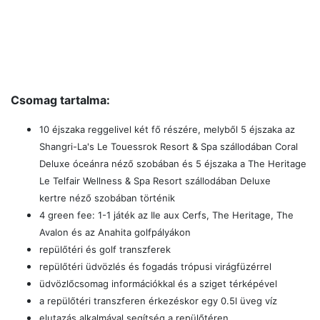
Csomag tartalma:
10 éjszaka reggelivel két fő részére, melyből 5 éjszaka az
Shangri-La's Le Touessrok Resort & Spa szállodában Coral
Deluxe óceánra néző szobában és 5 éjszaka a The Heritage
Le Telfair Wellness & Spa Resort szállodában Deluxe
kertre néző szobában történik
4 green fee: 1-1 játék az Ile aux Cerfs, The Heritage, The
Avalon és az Anahita golfpályákon
repülőtéri és golf transzferek
repülőtéri üdvözlés és fogadás trópusi virágfüzérrel
üdvözlőcsomag információkkal és a sziget térképével
a repülőtéri transzferen érkezéskor egy 0.5l üveg víz
elutazás alkalmával segítség a repülőtéren