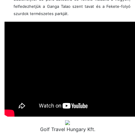
felfedezhetjük a Ganga Talao szent tavat és a Fekete-folyó
szurdok természetes parkját.
Golf Travel Hungary Kft.