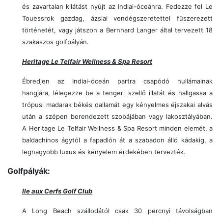
és zavartalan kilátást nyújt az Indiai-óceánra. Fedezze fel Le
Touessrok gazdag, ázsiai vendégszeretettel fűszerezett
történetét, vagy játszon a Bernhard Langer által tervezett 18
szakaszos golfpályán.
Heritage Le Telfair Wellness & Spa Resort
Ébredjen az Indiai-óceán partra csapódó hullámainak
hangjára, lélegezze be a tengeri szellő illatát és hallgassa a
trópusi madarak békés dallamát egy kényelmes éjszakai alvás
után a szépen berendezett szobájában vagy lakosztályában.
A Heritage Le Telfair Wellness & Spa Resort minden elemét, a
baldachinos ágytól a fapadlón át a szabadon álló kádakig, a
legnagyobb luxus és kényelem érdekében tervezték.
Golfpályák:
Ile aux Cerfs Golf Club
A Long Beach szállodától csak 30 percnyi távolságban