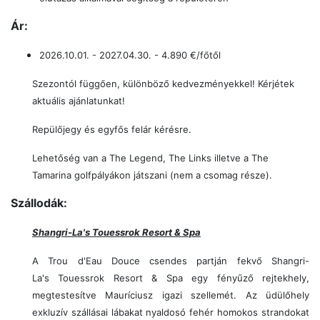
Ár:
2026.10.01. - 2027.04.30. - 4.890 €/főtől
Szezontól függően, különböző kedvezményekkel! Kérjétek
aktuális ajánlatunkat!
Repülőjegy és egyfős felár kérésre.
Lehetőség van a The Legend, The Links illetve a The
Tamarina golfpályákon játszani (nem a csomag része).
Szállodák:
Shangri-La's Touessrok Resort & Spa
A Trou d'Eau Douce csendes partján fekvő Shangri-
La's Touessrok Resort & Spa egy fényűző rejtekhely,
megtestesítve Mauríciusz igazi szellemét. Az üdülőhely
exkluzív szállásai lábakat nyaldosó fehér homokos strandokat