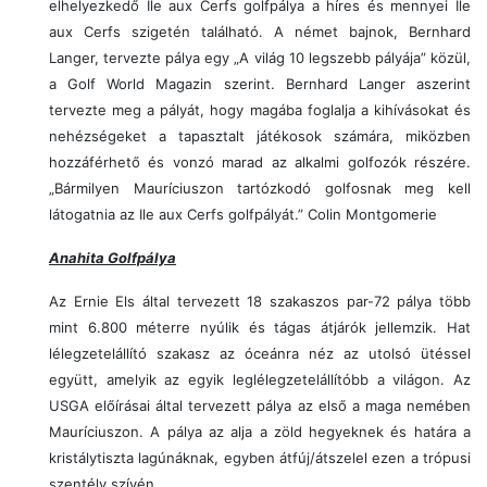
elhelyezkedő Ile aux Cerfs golfpálya a híres és mennyei Ile
aux Cerfs szigetén található. A német bajnok, Bernhard
Langer, tervezte pálya egy „A világ 10 legszebb pályája” közül,
a Golf World Magazin szerint. Bernhard Langer aszerint
tervezte meg a pályát, hogy magába foglalja a kihívásokat és
nehézségeket a tapasztalt játékosok számára, miközben
hozzáférhető és vonzó marad az alkalmi golfozók részére.
„Bármilyen Mauríciuszon tartózkodó golfosnak meg kell
látogatnia az Ile aux Cerfs golfpályát.” Colin Montgomerie
Anahita Golfpálya
Az Ernie Els által tervezett 18 szakaszos par-72 pálya több
mint 6.800 méterre nyúlik és tágas átjárók jellemzik. Hat
lélegzetelállító szakasz az óceánra néz az utolsó ütéssel
együtt, amelyik az egyik leglélegzetelállítóbb a világon. Az
USGA előírásai által tervezett pálya az első a maga nemében
Mauríciuszon. A pálya az alja a zöld hegyeknek és határa a
kristálytiszta lagúnáknak, egyben átfúj/átszelel ezen a trópusi
szentély szívén.