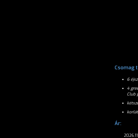
Csomag t
6 éjs
4 gre
Club 
kétsz
korlá
Ár:
2026.11