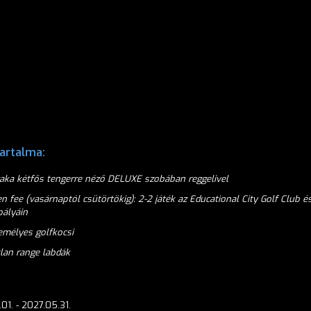
artalma:
zaka kétfős tengerre néző DELUXE szobában reggelivel
en fee
(vasárnaptól csütörtökig)
: 2-2 játék az Educational City Golf Club 
pályáin
emélyes golfkocsi
tlan range labdák
.01. - 2027.05.31.