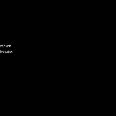
énteken
lveszter,