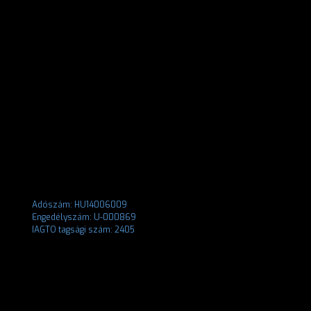
Adószám: HU14006009
Engedélyszám: U-000869
IAGTO tagsági szám: 2405