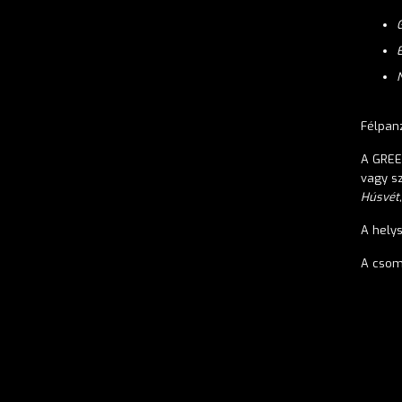
Félpan
A GREE
vagy
s
Húsvét,
A helys
A csom