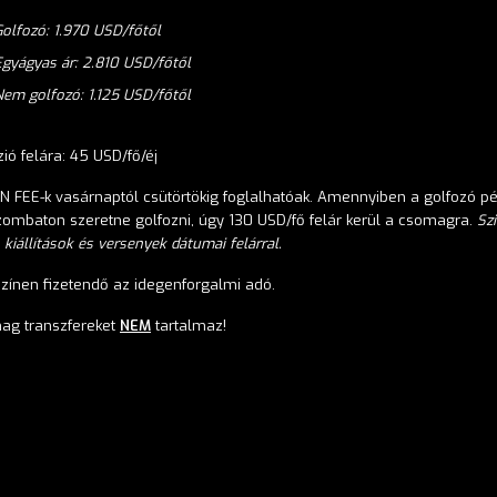
Golfozó: 1.970 USD/főtől
Egyágyas ár: 2.810 USD/főtől
Nem golfozó:
1.125
USD/főtől
zi
ó felára: 45 USD/fő/éj
N FEE-k vasárnaptól csütörtökig foglalhatóak. Amennyiben a golfozó p
zombaton
szeretne
golfozni, úgy 130 USD/fő felár kerül a csomagra.
Szi
 kiállítások és versenyek dátumai felárral.
zínen fizetendő az idegenforgalmi adó.
ag transzfereket
NEM
tartalmaz!