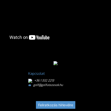
Kapcsolat
+36 1 332 2213
golf@golfutazasok.hu
Feliratkozás hírlevélre