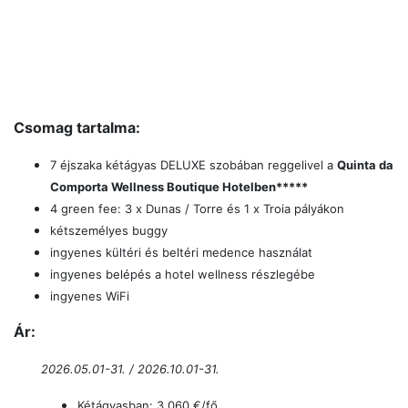
Csomag tartalma:
7 éjszaka kétágyas DELUXE szobában reggelivel a
Quinta da
Comporta Wellness Boutique Hotelben
*****
4 green f
ee: 3 x Dunas / Torre és 1 x Troia pályákon
kétszemélyes buggy
ingyenes kültéri és beltéri medence használat
ingyenes belépés a hotel wellness részlegébe
ingyenes WiFi
Ár:
2026.05.01-31. /
2026.10.01-31.
Kétágyasban: 3.060 €/fő