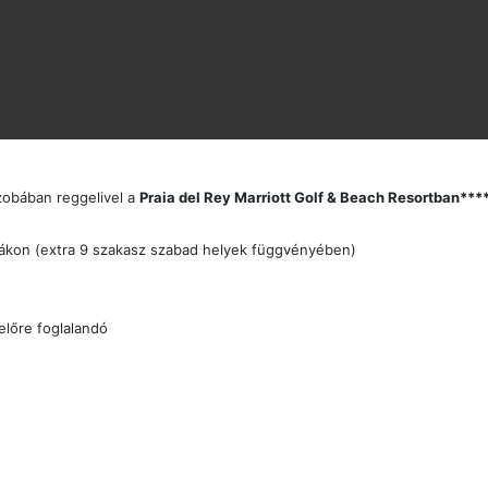
szobában reggelivel a
Praia del Rey Marriott Golf & Beach Resortban***
lyákon (extra 9 szakasz szabad helyek függvényében)
előre foglalandó