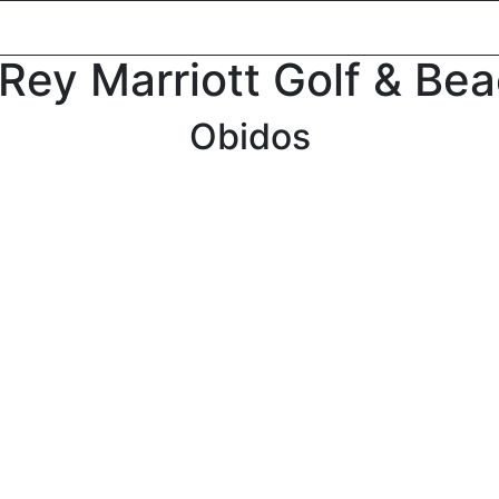
oldal
Desztinációk
Csoportos utazások
Versenyek
Lu
 Rey Marriott Golf & Be
Obidos