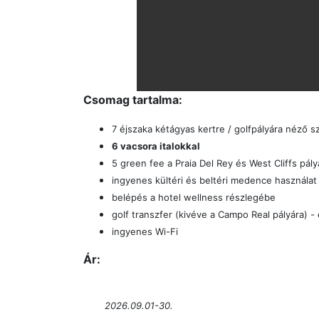
Csomag tartalma:
7 éjszaka kétágyas kertre / golfpályára néző 
6 vacsora italokkal
5 green fee a Praia Del Rey és West Cliffs pá
ingyenes kültéri és beltéri medence használat
belépés a hotel wellness részlegébe
golf transzfer
(
kivéve a
Campo Real pályára)
-
ingyenes Wi-Fi
Ár:
2026.09.01-30.