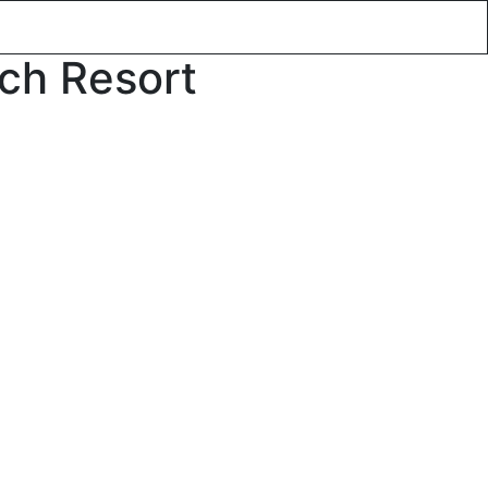
xus utazások
Blog
Ajánlatkérés
Rólunk
ach Resort