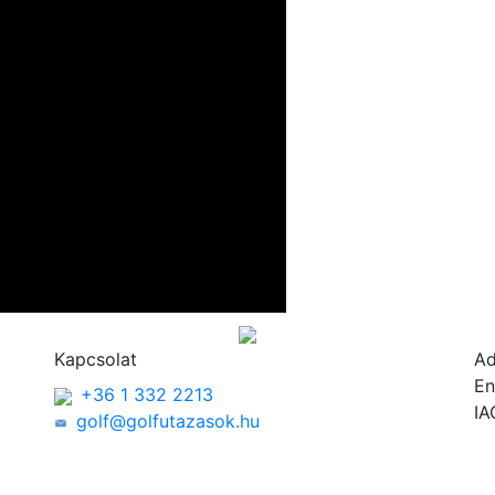
Kapcsolat
A
En
+36 1 332 2213
IA
golf@golfutazasok.hu