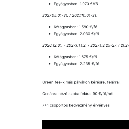
Egyágyasban: 1.970
€/fő
2027.05.01-31. / 2027.10.01-31.
Kétágyasban: 1.580
€/fő
Egyágyasban: 2.030
€/fő
2026.12.31. - 2027.01.02. / 2027.03.25-27. / 202
Kétágyasban: 1.675
€/fő
Egyágyasban: 2.235
€/fő
Green fee-k más pályákon
kérésre, felárral.
Óceánra néző szoba felára: 90 €/fő/hét
7+1 csoportos kedvezmény érvényes