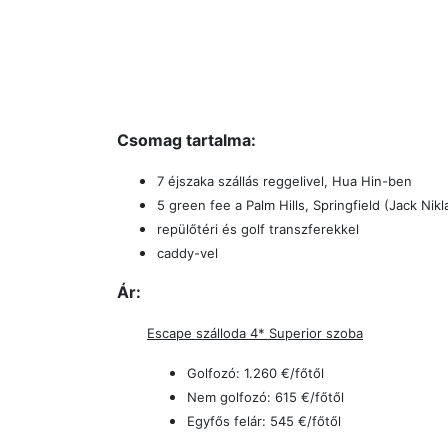
Csomag tartalma:
7 éjszaka szállás reggelivel, Hua Hin-ben
5 green fee a Palm Hills, Springfield (Jack Nik
repülőtéri és golf transzferekkel
caddy-vel
Ár:
Escape szálloda 4* Superior szoba
Golfozó: 1.260 €/főtől
Nem golfozó: 615 €/főtől
Egyfős felár: 545 €/főtől