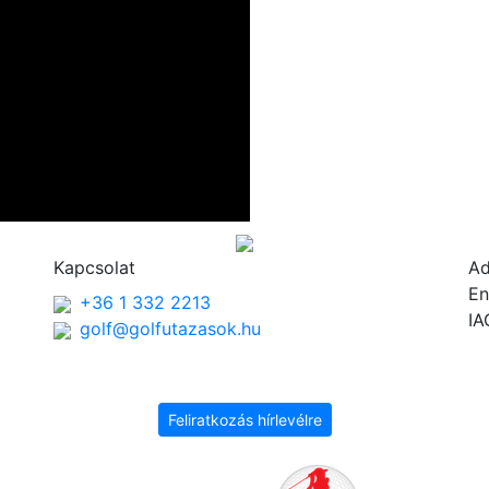
Kapcsolat
A
En
+36 1 332 2213
IA
golf@golfutazasok.hu
Feliratkozás hírlevélre