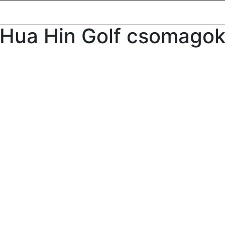
oldal
Desztinációk
Csoportos utazások
Versenyek
Lu
Hua Hin Golf csomago