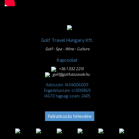
Golf Travel Hungary Kft.
Golf - Spa - Wine - Culture
Kapcsolat
+36 1 332 2213
golf@golfutazasok.hu
Adószám: HU14006009
Engedélyszám: U-000869
IAGTO tagsági szám: 2405
Feliratkozás hírlevélre