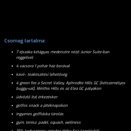
Csomag tartalma:
7 éjszaka kétágyas medencére néző Junior Suite-ban
reggelivel
4 vacsora 1 pohár ház borával
kávé-, teakészítési lehetőség
4 green fee a Secret Valley, Aphrodite Hills GC (kétszemélyes
buggy-val), Minthis Hills és az Elea GC pályákon
üdvözlő ital érkezéskor
golfos snack a játéknapokon
ingyenes golftáska tárolás
gym, tenisz, padel, squash, wellness
15% kedvezmény minden Hébe Spa kezelésből