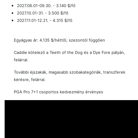
2027.06.01-09.30. - 3.140
$/fő
2027.10.01-31. - 3.500
$/fő
2027.11.01-12.21. - 4.315
$/fő
Egyágyas ár: 4.135
$
/héttől, szezontól függően
Caddie kötelező a Teeth of the Dog és a Dye Fore pályán,
felárral.
További éjszakák, magasabb szobakategóriák, transzferek
kérésre, felárral.
PGA Pro 7+1 csoportos kedvezmény érvényes