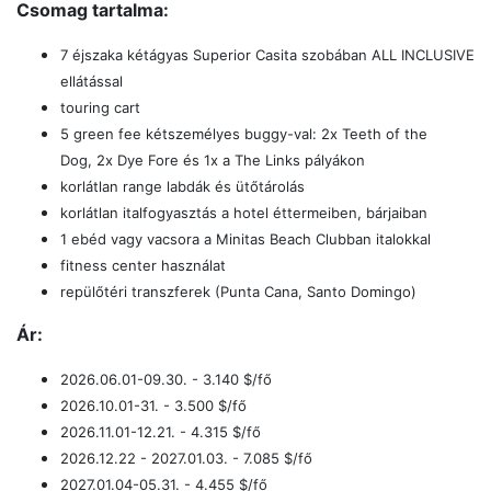
Csomag tartalma:
7 éjszaka kétágyas Superior Casita szobában ALL INCLUSIVE
ellátással
touring cart
5 green fee kétszemélyes buggy-val: 2x Teeth of the
Dog,
2x
Dye Fore és
1x a The Links pályákon
korlátlan range labdák és ütőtárolás
korlátlan italfogyasztás a hotel éttermeiben, bárjaiban
1 ebéd vagy vacsora a Minitas Beach Clubban italokkal
fitness center használat
repülőtéri transzferek (Punta Cana, Santo Domingo)
Ár:
2026.06.01-09.30. - 3.140
$/fő
2026.10.01-31. - 3.500
$/fő
2026.11.01-12.21. - 4.315
$/fő
2026.12.22 - 2027.01.03. - 7.085
$/fő
2027.01.04-05.31. - 4.455
$/fő