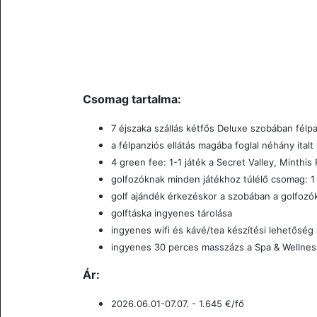
Csomag tartalma:
7 éjszaka szállás kétfős Deluxe szobában félpa
a félpanziós ellátás magába foglal néhány italt
4 green fee: 1-1 játék a
Secret Valley,
Minthis 
golfozóknak minden játékhoz túlélő csomag: 1 
golf ajándék érkezéskor a szobában a golfozó
golftáska ingyenes tárolása
ingyenes wifi és kávé/tea készítési lehetőség
ingyenes 30 perces masszázs a Spa & Wellnes
Ár:
2026.06.01-07.07. - 1.645
€/fő