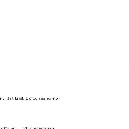
i italt kínál. E
lőfoglalás és előre fizetés esetén 18
7. április 30. időszakra szól.