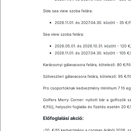
Side sea view szoba felára:
2026.11.01. és 2027.04.30. között - 35
€/f
Sea view szoba felára:
2026.05.01. és 2026.10.31. között - 120 €
2026.11.01. és 2027.04.30. között - 105
€/
Karácsonyi gálavacsora felára, kötelező: 80 €/fő
Szilveszteri
gálavacsora felára, kötelező: 95 €/f
Pro csoportoknak kedvezmény minimum 7 fő egy
Golfers Merry Corner: n
yitott bár a golfozók s
€/fő/j, helyszíni foglalás és fizetés esetén 20 €/
Előfoglalási akció:
-20 €/fő kedvezmény a csomag árából 2026. szep