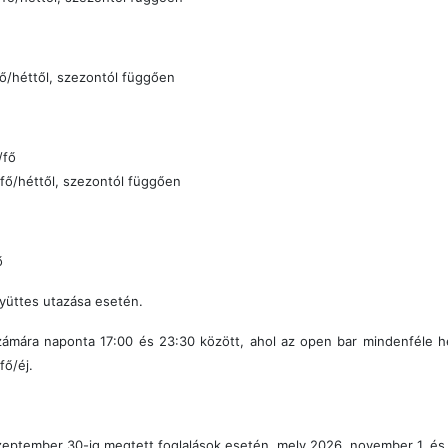
ő/héttől, szezontól függően
/fő
fő/héttől, szezontól függően
ő
üttes utazása esetén.
zámára naponta 17:00 és 23:30 között, ahol az open bar mindenféle hely
fő/éj.
tember 30-ig megtett foglalások esetén, mely 2026. november 1. és 202