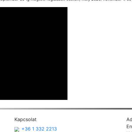
Kapcsolat
A
En
+36 1 332 2213