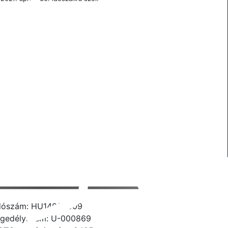
dószám: HU14006009
gedélyszám: U-000869