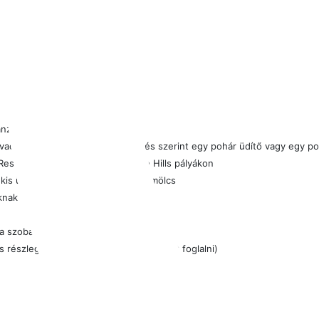
nzióval
 vacsora alatt: 1 üveg víz és tetszés szerint egy pohár üdítő vagy egy p
Resort
, Eléa GC és PGA Aphrodite Hills pályákon
kis üveg víz, egy juice és egy gyümölcs
knak
 a szobában
s részlegen (érkezéskor lehet
időpontot
foglalni)