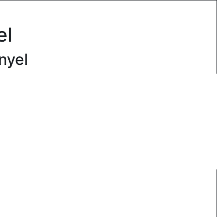
el
nyel